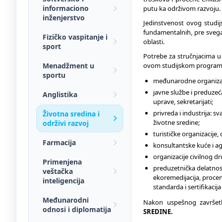
informaciono
putu ka održivom razvoju.
inženjerstvo
Jedinstvenost ovog studij
fundamentalnih, pre svega
Fizičko vaspitanje i
oblasti.
sport
Potrebe za stručnjacima u 
Menadžment u
ovom studijskom programu,
sportu
međunarodne organizacij
javne službe i preduzeća
Anglistika
uprave, sekretarijati;
privreda i industrija: 
Životna sredina i
životne sredine;
održivi razvoj
turističke organizacije
Farmacija
konsultantske kuće i age
organizacije civilnog dr
Primenjena
preduzetnička delatnos
veštačka
ekoremedijacija, procene
inteligencija
standarda i sertifikacija 
Međunarodni
Nakon uspešnog završetk
odnosi i diplomatija
SREDINE.