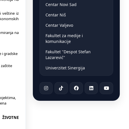
Centar Novi Sad
 veštine iz
Centar Niš
-ekonomskih
Centar Valjevo
omiranja na
Fakultet za medije i
komunikacije
Fakultet "Despot Stefan
e i gradske
Lazarević"
 zaštite
Univerzitet Sinergija
rojektima,
mena
E ŽIVOTNE