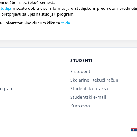
ni udžbenici za tekući semestar.
tudija
možete dobiti više informacija o studijskom predmetu i predmet
 pretprijavu za upis na studijski program.
na Univerzitet Singidunum kliknite
ovde
.
STUDENTI
E-student
Školarine i tekući računi
rogrami
Studentska praksa
Studentski e-mail
Kurs evra