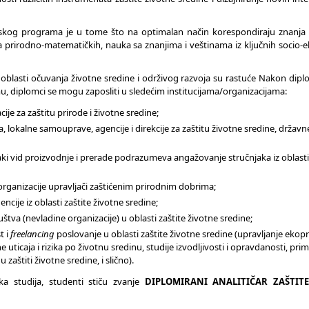
skog programa je u tome što na optimalan način korespondiraju znanja i
 prirodno-matematičkih, nauka sa znanjima i veštinama iz ključnih socio
oblasti očuvanja životne sredine i održivog razvoja su rastuće Nakon dipl
 diplomci se mogu zaposliti u sledećim institucijama/organizacijama:
e za zaštitu prirode i životne sredine;
, lokalne samouprave, agencije i direkcije za zaštitu životne sredine, državn
svaki vid proizvodnje i prerade podrazumeva angažovanje stručnjaka iz oblasti
, organizacije upravljači zaštićenim prirodnim dobrima;
ncije iz oblasti zaštite životne sredine;
uštva (nevladine organizacije) u oblasti zaštite životne sredine;
t i
freelancing
poslovanje u oblasti zaštite životne sredine (upravljanje ekop
 uticaja i rizika po životnu sredinu, studije izvodljivosti i opravdanosti, pri
u zaštiti životne sredine, i slično).
a studija, studenti stiču zvanje
DIPLOMIRANI ANALITIČAR ZAŠTIT