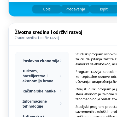
Upis
Predavanja
Ispiti
Životna sredina i održivi razvoj
Životna sredina i održivi razvoj
Studijski program osnovnih
za cilj da pitanja zaštite
Poslovna ekonomija
elaborira sa ekološkog, al
Turizam,
Program razvija sposobno
hotelijerstvo i
konceptualne osnove održiv
ekonomija hrane
očuvanja i unapređenja živ
Ovaj studijski program je 
Računarske nauke
sfera ekonomije životne s
fenomenologije oblasti živ
Informacione
tehnologije
Studijski program predsta
savremenih ekoloških prob
Softversko i
troškova i procene efikasno