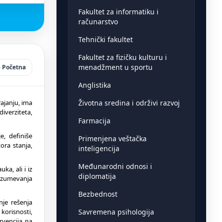
Fakultet za informatiku i
računarstvo
Tehnički fakultet
Fakultet za fizičku kulturu i
menadžment u sportu
Početna
Anglistika
Životna sredina i održivi razvoj
ajanju, ima
iverziteta,
Farmacija
e, definiše
Primenjena veštačka
ora stanja,
inteligencija
Međunarodni odnosi i
a, ali i iz
diplomatija
razumevanja
Bezbednost
nje rešenja
Savremena psihologija
korisnosti,
ervencija na