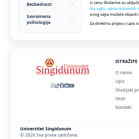
U cenu školarine su uključe
Bezbednost
Na sajtu upisa osnovnih s
ovog sajta možete obaviti i
Savremena
psihologija
Za direktnu prijavu i upis 
ISTRAŽITE
O nama
Upis
Studijski p
Vesti
Kontakt
Univerzitet Singidunum
© 2026 Sva prava zadržana.