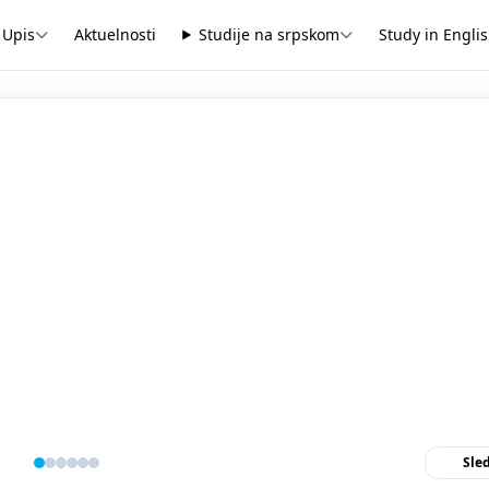
Upis
Aktuelnosti
Studije na srpskom
Study in Engli
Sle