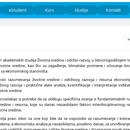
eStudent
Kurs
Studije
Kontakt
 akademskih studija Životna sredina i održivi razvoj, u četvorogodišnjem tr
 životne sredine, kao što su zagađenje, klimatske promene i očuvanje biod
i i sa ekonomskog stanovišta.
sti razumevanja životne sredine i održivog razvoja i resursa ekonomij
og razvoja i praktične alate analize, kvantifikacije i interpretacije indikat
otne sredine.
proistekao iz potrebe da se oblikuju specifična znanja iz fundamentalnih nauk
redine i resursa, koje su danas nezaobilazni faktori interdisciplinarnog 
otne sredine.
vlja pravi izbor za one koji žele da se osposobe za razumevanje i kreira
lema, a ekonomska analiza je nezaobilazna, posebno danas, za utvrđivanje 
sti različitih instrumenata zaštite životne sredine i dizajniranje novih int