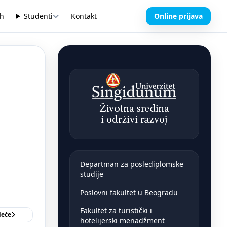
sh
Studenti
Kontakt
Online prijava
Departman za poslediplomske
studije
Poslovni fakultet u Beogradu
Fakultet za turistički i
deće
hotelijerski menadžment