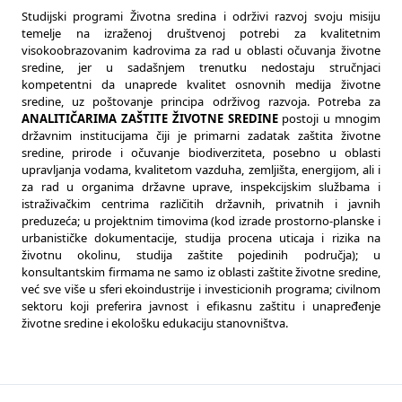
Studijski programi Životna sredina i održivi razvoj svoju misiju
temelje na izraženoj društvenoj potrebi za kvalitetnim
visokoobrazovanim kadrovima za rad u oblasti očuvanja životne
sredine, jer u sadašnjem trenutku nedostaju stručnjaci
kompetentni da unaprede kvalitet osnovnih medija životne
sredine, uz poštovanje principa održivog razvoja. Potreba za
ANALITIČARIMA ZAŠTITE ŽIVOTNE SREDINE
postoji u mnogim
državnim institucijama čiji je primarni zadatak zaštita životne
sredine, prirode i očuvanje biodiverziteta, posebno u oblasti
upravljanja vodama, kvalitetom vazduha, zemljišta, energijom, ali i
za rad u organima državne uprave, inspekcijskim službama i
istraživačkim centrima različitih državnih, privatnih i javnih
preduzeća; u projektnim timovima (kod izrade prostorno-planske i
urbanističke dokumentacije, studija procena uticaja i rizika na
životnu okolinu, studija zaštite pojedinih područja); u
konsultantskim firmama ne samo iz oblasti zaštite životne sredine,
već sve više u sferi ekoindustrije i investicionih programa; civilnom
sektoru koji preferira javnost i efikasnu zaštitu i unapređenje
životne sredine i ekološku edukaciju stanovništva.