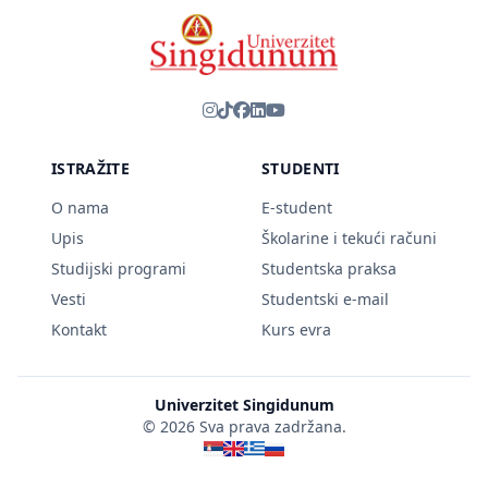
ISTRAŽITE
STUDENTI
O nama
E-student
Upis
Školarine i tekući računi
Studijski programi
Studentska praksa
Vesti
Studentski e-mail
Kontakt
Kurs evra
Univerzitet Singidunum
© 2026 Sva prava zadržana.