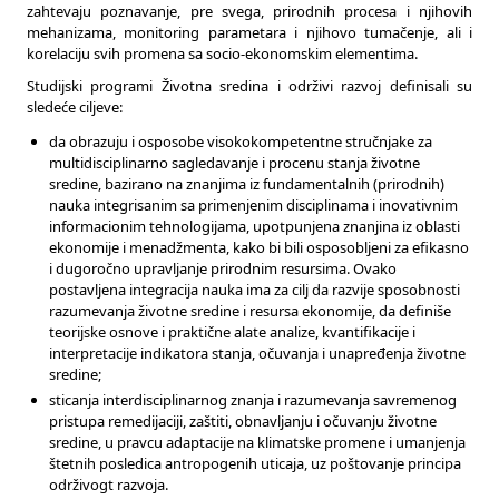
zahtevaju poznavanje, pre svega, prirodnih procesa i njihovih
mehanizama, monitoring parametara i njihovo tumačenje, ali i
korelaciju svih promena sa socio-ekonomskim elementima.
Studijski programi Životna sredina i održivi razvoj definisali su
sledeće ciljeve:
da obrazuju i osposobe visokokompetentne stručnjake za
multidisciplinarno sagledavanje i procenu stanja životne
sredine, bazirano na znanjima iz fundamentalnih (prirodnih)
nauka integrisanim sa primenjenim disciplinama i inovativnim
informacionim tehnologijama, upotpunjena znanjina iz oblasti
ekonomije i menadžmenta, kako bi bili osposobljeni za efikasno
i dugoročno upravljanje prirodnim resursima. Ovako
postavljena integracija nauka ima za cilj da razvije sposobnosti
razumevanja životne sredine i resursa ekonomije, da definiše
teorijske osnove i praktične alate analize, kvantifikacije i
interpretacije indikatora stanja, očuvanja i unapređenja životne
sredine;
sticanja interdisciplinarnog znanja i razumevanja savremenog
pristupa remedijaciji, zaštiti, obnavljanju i očuvanju životne
sredine, u pravcu adaptacije na klimatske promene i umanjenja
štetnih posledica antropogenih uticaja, uz poštovanje principa
održivogt razvoja.