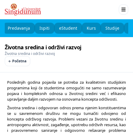
Predavanja
Ispiti
eStudent
Kurs
Studije
K
Životna sredina i održivi razvoj
Životna sredina i održivi razvoj
Početna
Poslednjih godina pojavila se potreba za kvalitetnim studijskim
programima koji će studentima omogućiti ne samo razumevanje
pojava i kompleksnih odnosa u životnoj sredini već i efikasno
upravljanje daljim razvojem na osnovama koncepta održivosti.
Životna sredina i odgovoran odnos prema njenim konstituentima
se u savremenom društvu ne mogu tumačiti odvojeno od
koncepta održivog razvoja. Problemi vezani za životnu sredinu i
antropogenu aktivnost, zagađenje, upotrebu održivih resursa, kao
i pravovremeno saniranje i odgovorno rešavanje problema