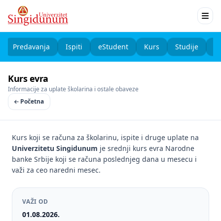
Predavanja
Ispiti
eStudent
Kurs
Studije
K
Kurs evra
Informacije za uplate školarina i ostale obaveze
Početna
Kurs koji se računa za školarinu, ispite i druge uplate na
Univerzitetu Singidunum
je srednji kurs evra Narodne
banke Srbije koji se računa poslednjeg dana u mesecu i
važi za ceo naredni mesec.
VAŽI OD
01.08.2026.