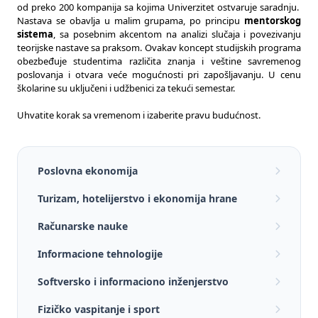
od preko 200 kompanija sa kojima Univerzitet ostvaruje saradnju.
Nastava se obavlja u malim grupama, po principu
mentorskog
sistema
, sa posebnim akcentom na analizi slučaja i povezivanju
teorijske nastave sa praksom. Ovakav koncept studijskih programa
obezbeđuje studentima različita znanja i veštine savremenog
poslovanja i otvara veće mogućnosti pri zapošljavanju.
U cenu
školarine su uključeni i udžbenici za tekući semestar.
Uhvatite korak sa vremenom i izaberite pravu budućnost.
Poslovna ekonomija
Turizam, hotelijerstvo i ekonomija hrane
Računarske nauke
Informacione tehnologije
Softversko i informaciono inženjerstvo
Fizičko vaspitanje i sport