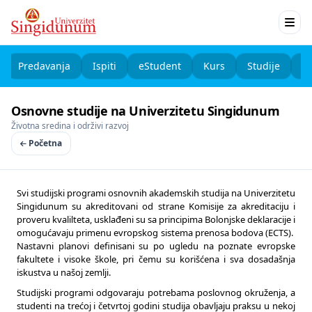
Predavanja
Ispiti
eStudent
Kurs
Studije
K
Osnovne studije na Univerzitetu Singidunum
Životna sredina i održivi razvoj
Početna
Svi studijski programi osnovnih akademskih studija na Univerzitetu
Singidunum su akreditovani od strane Komisije za akreditaciju i
proveru kvalilteta, usklađeni su sa principima Bolonjske deklaracije i
omogućavaju primenu evropskog sistema prenosa bodova (ECTS).
Nastavni planovi definisani su po ugledu na poznate evropske
fakultete i visoke škole, pri čemu su korišćena i sva dosadašnja
iskustva u našoj zemlji.
Studijski programi odgovaraju potrebama poslovnog okruženja, a
studenti na trećoj i četvrtoj godini studija obavljaju praksu u nekoj